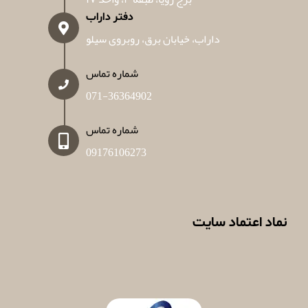
دفتر داراب
داراب، خیابان برق، روبروی سیلو
شماره تماس
071-36364902
شماره تماس
09176106273
نماد اعتماد سایت