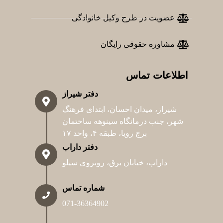
عضویت در طرح وکیل خانوادگی
مشاوره حقوقی رایگان
اطلاعات تماس
دفتر شیراز
شیراز، میدان احسان، ابتدای فرهنگ
شهر، جنب درمانگاه سینوهه ساختمان
برج رویا، طبقه ۴، واحد ۱۷
دفتر داراب
داراب، خیابان برق، روبروی سیلو
شماره تماس
071-36364902