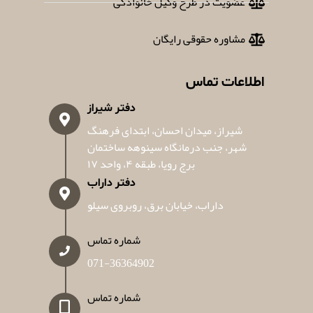
عضویت در طرح وکیل خانوادگی
مشاوره حقوقی رایگان
اطلاعات تماس
دفتر شیراز
شیراز، میدان احسان، ابتدای فرهنگ
شهر، جنب درمانگاه سینوهه ساختمان
برج رویا، طبقه ۴، واحد ۱۷
دفتر داراب
داراب، خیابان برق، روبروی سیلو
شماره تماس
071-36364902
شماره تماس