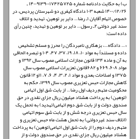
ب) به حکایت دادنامه شماره ۱۴۰۰۹۱۳۹۰۰۱۷۴۲۵۷۲۵ ـ
۱۴۰۰/۱۲/۲۶ شعبه ۱۰۳ دادگاه کیفری دو شهرستان پردیس، در
خصوص اتهام آقایان ۱ـ رضا… دایر بر توهین، تهدید و اتلاف
سند غیر دولتی ۲ـ رسول… دایر بر توهین و تهدید، چنین رأی
داده است:
«… دادگاه…، بزهکاری نامبردگان را محرز و مسلم تشخیص
داده و مستنداً به مواد ۱۰، ۱۸، ۱۹، ۳۷، ۴۷، ۱۰۴ و تبصره الحاقی
به آن و ماده ۱۳۴ قانون مجازات اسلامی مصوب سال ۱۳۹۲ و
مواد ۶۰۸، ۶۶۹ و ۶۸۲قانون تعزیرات اسلامی مصوب سال
۱۳۷۵ و اصلاحات بعدی و مواد ۱، ۲، ۳، ۴، ۶، ۷، ۱۱و ۱۲ قانون
کاهش مجازات حبس تعزیری مصوب سال ۱۳۹۹، حکم به
محکومیت متهم ردیف اول رضا… از بابت شق اول اتهامی
(توهین) به پرداخت هشتاد میلیون ریال جزای نقدی در حق
صندوق دولت و از بابت شق دوم اتهامی(تهدید) به تحمل یک
سال حبس تعزیری درجه شش و از بابت شق سوم اتهامی
(اتلاف سند غیردولتی) به تحمل هشت ماه حبس تعزیری و
متهم ردیف دوم را از بابت شق اول اتهامی(توهین) به پرداخت
هشتاد میلیون ریال جزای نقدی در حق صندوق دولت و از