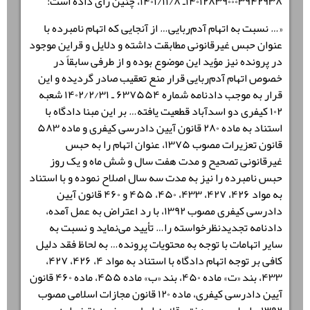
۱۴۰۱۲۸۳۹۰۰۰۳۹۴۲۹۳۸ـ ۱۴۰۱/۱۱/۸، چنین رأی داده است:
«… نسبت به اتهام آدم‌ربایی… از آنجایی که اتهام نامبرده با
عنوان حبس غیرقانونی مطابقت داشته و دلایل و قراین موجود
در پرونده نیز مؤید این موضوع بوده و از طرفی سابقاً در
خصوص اتهام آدم‌ربایی قرار منع تعقیب صادر گردیده و این
قرار به موجب دادنامه شماره ۶۳۷۵۵۴ ـ ۱۴۰۲/۲/۳۱ شعبه
۱۰۲ کیفری دو اسدآباد قطعیت یافته… بر این مبنا دادگاه با
استناد به ماده ۲۸۰ قانون آیین دادرسی کیفری و ماده ۵۸۳
قانون تعزیرات مصوب ۱۳۷۵، عنوان اتهام را به حبس
غیرقانونی تصحیح و مدت هفت سال و شش ماه و یک روز
حبس نامبرده را نیز به مدت سه سال اصلاح نموده و با استناد
به مواد ۴۲۶، ۴۲۷، ۴۳۳، ۴۵۰، ۴۵۵ و ۴۶۰ قانون آیین
دادرسی کیفری مصوب ۱۳۹۲، با رد اعتراض به عمل آمده،
دادنامه تجدیدنظرخواسته را… تأیید می‌نماید و نسبت به
سایر اتهامات با توجه به محتویات پرونده… به لحاظ فقد دلیل
کافی بر توجه اتهام دادگاه با استناد به مواد ۴، ۴۲۶، ۴۲۷،
۴۳۳، بند «ت» ماده ۴۵۰، بند «ب» ماده ۴۵۵، ماده ۴۶۰ قانون
آیین دادرسی کیفری، ماده ۱۲۰ قانون مجازات اسلامی مصوب