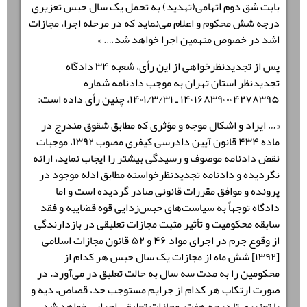
بابت شق دوم اتهامی(تهدید) به تحمل یک سال حبس تعزیری
درجه شش محکوم و اعلام می‌نماید که در مرحله اجرا، مجازات
اشد در خصوص متهمین اجرا خواهد شد…. »
پس از تجدیدنظرخواهی از این رأی، شعبه ۳۴ دادگاه
تجدیدنظر استان تهران به موجب دادنامه شماره
۱۴۰۱۶۸۳۹۰۰۰۴۲۷۸۳۹۵ ـ ۱۴۰۱/۳/۳۱، چنین رأی داده است:
«… ایراد و اشکال موجه و مؤثری که مطابق شقوق مندرج در
ماده ۴۳۴ قانون آیین دادرسی کیفری مصوب ۱۳۹۲، موجبات
نقض دادنامه موصوف و رسیدگی بیشتر را ایجاب نماید، ارائه
نگردیده و دادنامه تجدیدنظرخواسته مطابق ادله موجود در
پرونده و موافق مقررات قانونی صادر گردیده است و اما
دادگاه توجهاً به سیاست‌های حبس‌زدایی قوه قضاییه و فقد
سابقه محکومیت و تأثیر مثبت مجازات تعلیقی در بازدارندگی
از وقوع جرم در اجرای مواد ۴۶ و ۵۲ قانون مجازات اسلامی
[۱۳۹۲] شش ماه از مجازات یک سال حبس هر کدام از
محکومین را به مدت سه سال به حالت تعلیق در می‌آورد. در
صورت ارتکاب هر کدام از جرایم مستوجب حد، قصاص، دیه و
یا تعزیری تا درجه هفت، مجازات تعلیقی اجرایی خواهد شد.