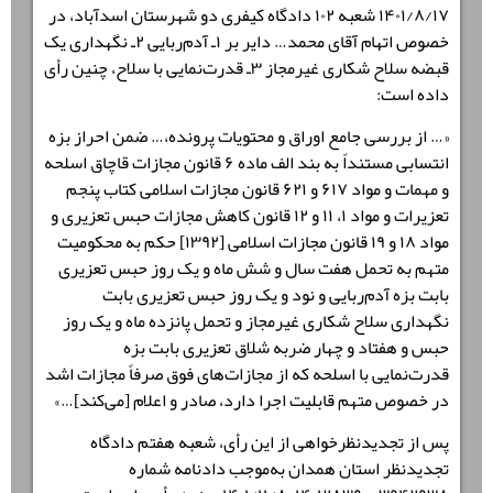
۱۴۰۱/۸/۱۷ شعبه ۱۰۲ دادگاه کیفری دو شهرستان اسدآباد، در
خصوص اتهام آقای محمد… دایر بر ۱ـ آدم‌ربایی ۲ـ نگهداری یک
قبضه سلاح شکاری غیرمجاز ۳ـ قدرت‌نمایی با سلاح، چنین رأی
داده است:
«… از بررسی جامع اوراق و محتویات پرونده،… ضمن احراز بزه
انتسابی مستنداً به بند الف ماده ۶ قانون مجازات قاچاق اسلحه
و مهمات و مواد ۶۱۷ و ۶۲۱ قانون مجازات اسلامی کتاب پنجم
تعزیرات و مواد ۱، ۱۱ و ۱۲ قانون کاهش مجازات حبس تعزیری و
مواد ۱۸ و ۱۹ قانون مجازات اسلامی [۱۳۹۲] حکم به محکومیت
متهم به تحمل هفت سال و شش ماه و یک روز حبس تعزیری
بابت بزه آدم‌ربایی و نود و یک روز حبس تعزیری بابت
نگهداری سلاح شکاری غیرمجاز و تحمل پانزده ماه و یک روز
حبس و هفتاد و چهار ضربه شلاق تعزیری بابت بزه
قدرت‌نمایی با اسلحه که از مجازات‌های فوق صرفاً مجازات اشد
در خصوص متهم قابلیت اجرا دارد، صادر و اعلام [می‌کند]…»
پس از تجدیدنظرخواهی از این رأی، شعبه هفتم دادگاه
تجدیدنظر استان همدان به‌موجب دادنامه شماره