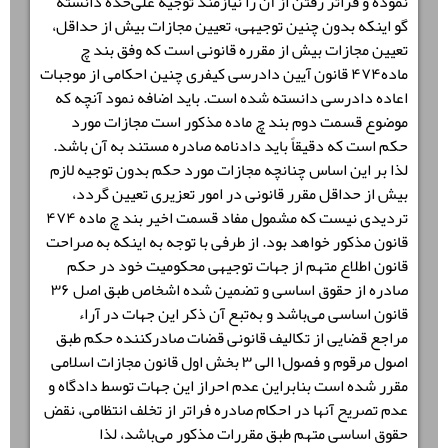
نموده و فراتر رفتن از آن را نیازمند توجیه علی‌حده دانسته
گو اینکه بدون چنین توجیهی، تعیین مجازات بیش از حداقل،
تعیین مجازات بیش از مقرره قانونی است که وفق بند چ
ماده۴۷۴ قانون آیین دادرسی کیفری چنین احکامی از موجبات
اعاده دادرسی دانسته شده است. باید اضافه نمود آنچه که
موضوع قسمت دوم بند چ ماده مذکور است مجازات مورد
حکم است که دقیقاً باید دادنامه صادره مستند به آن باشد.
لذا بر این اساس چنانچه مجازات مورد حکم بدون توجیه لازم
بیش از حداقل مقرر قانونی در امور تعزیری تعیین گردد،
تردیدی نیست که مشمول مفاد قسمت اخیر بند چ ماده ۴۷۴
قانون مذکور خواهد بود. از طرفی با توجه به اینکه به صراحت
قانون اطلاع متهم از جهات توجیهی محکومیت خود در حکم
صادره از حقوق اساسی و تضمین شده اشخاص طبق اصل ۳۶
قانون اساسی می‌باشد و به‌تبع آن ذکر این جهات در آراء
مراجع قضایی از تکالیف قانونی قضات صادرکننده حکم طبق
اصول مرقوم و فصول۱ الی ۳ بخش اول قانون مجازات اسلامی
مقرر شده است بنابراین عدم احراز این جهات توسط دادگاه و
عدم تصریح آنها در احکام صادره فراتر از تخلف انتظامی، نقض
حقوق اساسی متهم طبق مقررات مذکور می‌باشد، لذا