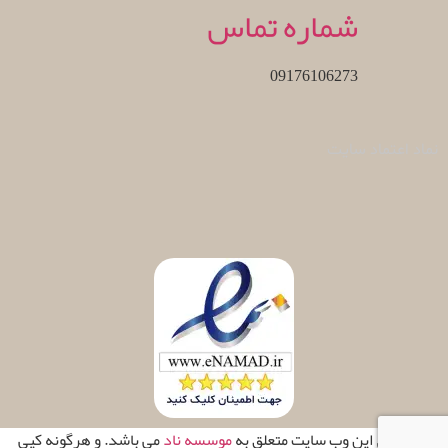
شماره تماس
09176106273
نماد اعتماد سایت
تمامی حقوق این وب سایت متعلق به
موسسه ناد
می باشد. و هرگونه کپی