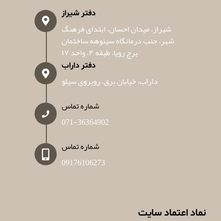
دفتر شیراز
شیراز، میدان احسان، ابتدای فرهنگ
شهر، جنب درمانگاه سینوهه ساختمان
برج رویا، طبقه ۴، واحد ۱۷
دفتر داراب
داراب، خیابان برق، روبروی سیلو
شماره تماس
071-36364902
شماره تماس
09176106273
نماد اعتماد سایت