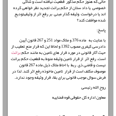
حالی که هنوز حکم مذکور قطعیت نیافته است و شاکی
خصوصی یا داد ستان از حکم برائت تجدید نظر خواهی کرده
اند یا درخواست وثیقه گذار مبنی بر رفع اثر از وثیقهتودیع
شده موافقت کند؟
پاسخ:
با عنایت به ماده 376 و ملاک مواد 251 و 267 قانون آیین
دادرسی کیفری مصوب 1392 و لحاظ این که قرار منع تعقیب از
حیث آثار قانونی در مورد قرار های تامین به مانند حکم
برائت
است. رفع اثر از قرار تامین وثیقه منوط به قطعیت حکم برائت
نیست و قاضی ذی ربط با احاظ ملاک ذیل ماده 267 قانون
موصوف مکلف است از قرار تامین ماخوذه رفع اثر کند. لذا در
فرض سوال موجب قانونی برای بقاء قرار وثیقه وجود ندارد.
روح الله رئیسی
معاون اداره کل حقوقی قوه قضاییه