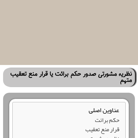
نظریه مشورتی صدور حکم برائت یا قرار منع تعقیب
متهم
عناوین اصلی
حکم برائت
قرار منع تعقیب