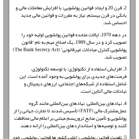
2. قرن 20 و ایجاد قوانین پولشویی: با افزایش معاملات مالی و
بانکی در قرن بیستم، نیاز به مقررات و قوانین مالی جدید
احساس شد.
در دهه 1970، ایالات متحده قوانین پولشویی اولیه خود را
تصویب کرد و در سال 1989، یک اصلاح مهم به نام “قانون
پولشویی کنترل مبادلات غیرقانونی” (The Bank Secrecy Act)
تصویب شد.
3. افزایش استفاده از تکنولوژی: با توسعه تکنولوژی،
فرصت‌های جدیدی برای پولشویی به وجود آمده است. این
شامل استفاده از شبکه‌های اجتماعی، ارزهای دیجیتال و
تبادلات مالی آنلاین است.
4. نهادهای بین‌المللی: نهادهای بین‌المللی مانند گروه
عمل‌مشترک مالی (FATF) تأسیس شدند تا تجارت جهانی را از
پولشویی و تأمین منابع تروریسم مبتنی بر اعلام مالی محافظت
کنند و توصیه‌ها و استانداردهای بین‌المللی را ارائه دهند.
5. تقویت قوانین پولشویی: اغلب کشورها قوانین پولشویی خود