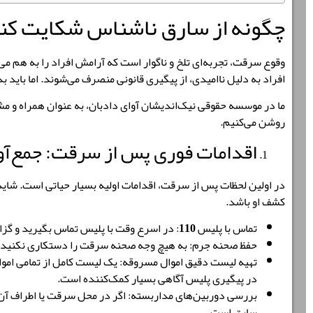
چگونه از سارق ناشناس شکایت کنی
وقوع سرقت، تجربه‌ای تلخ و ناگوار است که آرامش افراد را به هم م
افراد به دلیل ناامیدی، از پیگیری قانونی منصرف می‌شوند. اما باید 
ما در
موسسه حقوقی نیک‌اندیشان آوای دادبان
، به عنوان همراه و م
روشن می‌کنیم.
اقدامات فوری پس از سرقت: جمع‌آ
در اولین لحظات پس از سرقت، اقدامات اولیه بسیار حیاتی است. شای
کشف او باشد.
تماس با پلیس 110
:
در اسرع وقت با پلیس تماس بگیرید و گز
حفظ صحنه جرم
:
به هیچ وجه صحنه سرقت را دستکاری نکنید. اجا
تهیه لیست دقیق اموال مسروقه
:
یک لیست کامل از تمامی اموال 
در پیگیری پلیس آگاهی بسیار کمک‌کننده است.
بررسی دوربین‌های مداربسته
:
اگر در محل سرقت یا اطراف آن 
سارق است.