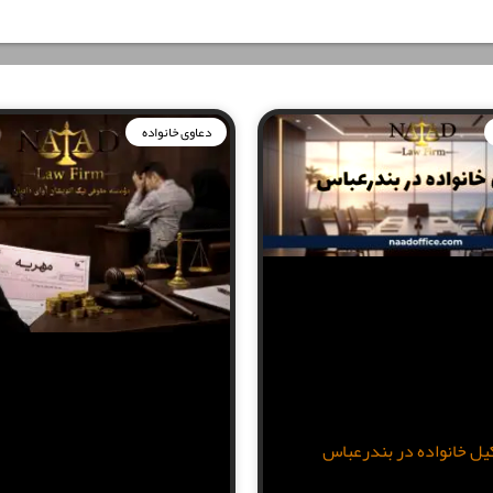
دعاوی خانواده
یل خانواده در بندرعباس