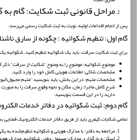
مراحل قانونی ثبت شکایت: گام به گ
پس از انجام اقدامات اولیه، نوبت به ثبت شکایت رسمی می‌رسد.
گام اول: تنظیم شکوائیه : چگونه از سارق ناش
برای ثبت شکایت سرقت، باید یک
شکوائیه
تنظیم کنید. شکوائیه یک 
موضوع شکوائیه
:
موضوع را به وضوح “شکایت از سرقت” ذکر ک
مشخصات شاکی
:
اطلاعات هویتی کامل خود را وارد کنید.
مشخصات متهم
:
در این بخش، باید بنویسید “متهم مجهول‌الهو
شرح کامل ماجرا
:
زمان، مکان و نحوه وقوع سرقت را به صورت دق
دارید را در این قسمت بنویسید.
گام دوم: ثبت شکوائیه در دفاتر خدمات الکترو
تمامی شکایات کیفری باید از طریق
دفاتر خدمات الکترونیک قضایی
به
مراجعه به دفتر
:
با مدارک هویتی و شکوائیه تنظیم‌شده به یکی 
اسکن و بارگذاری مدارک
:
مسئول دفتر، شکوائیه، مدارک هویتی